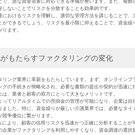
とで、急な資金需要に対応できる準備が整います。また、複数
存しないことでリスクを分散することも効果的です。
達におけるリスクを理解し、適切な管理方法を講じることで、
とができるでしょう。リスクを最小限に抑えることで、資金繰
がります。
化がもたらすファクタリングの変化
タリング業界に革新をもたらしています。まず、オンラインプ
ングの手続きが簡略化され、必要な書類の提出や契約が迅速に
上は、業者と顧客の双方にとって大きなメリットです。
よってリアルタイムでの売掛金の管理が可能になり、企業は自
りました。特に、資金繰りが厳しい介護業界では、必要なタイ
が競争優位に繋がります。
導入により、顧客の信用リスクを迅速かつ正確に分析することが
の企業がファクタリングを利用しやすくなり、資金調達の選択