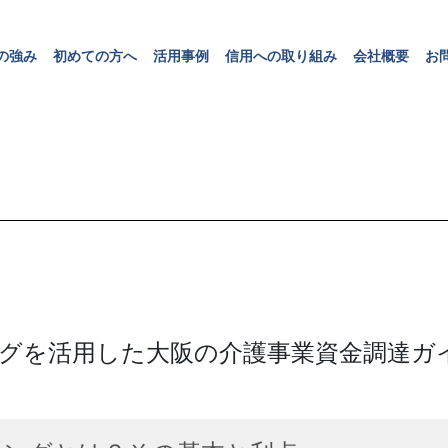
の
強
み
初
め
て
の
方
へ
活
用
事
例
信
用
へ
の
取
り
組
み
会
社
概
要
お
の
強
み
初
め
て
の
方
へ
活
用
事
例
信
用
へ
の
取
り
組
み
会
社
概
要
お
グを活用した大阪の介護事業資金調達ガ