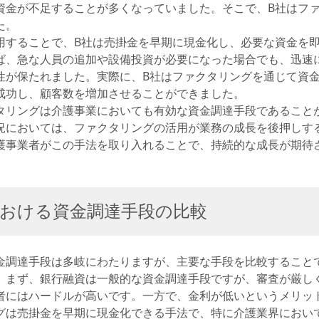
資金が不足することが多くなっていました。そこで、B社はフ
た。
用することで、B社は売掛金を早期に現金化し、必要な資金を
ば、急な人員の追加や設備投資が必要になった場合でも、迅速
性が保たれました。実際に、B社はファクタリングを通じて資
成功し、顧客数を増加させることができました。
タリングは介護事業においても有効な資金調達手段であること
況においては、ファクタリングの活用が業務の成長を後押しす
護事業者がこの手法を取り入れることで、持続的な成長が期待
おける資金調達手段の比較
金調達手段は多岐にわたりますが、主要な手段を比較すること
。まず、銀行融資は一般的な資金調達手段ですが、審査が厳し
者にはハードルが高いです。一方で、金利が低いというメリッ
グは売掛金を早期に現金化できる手法で、特に介護業界におい