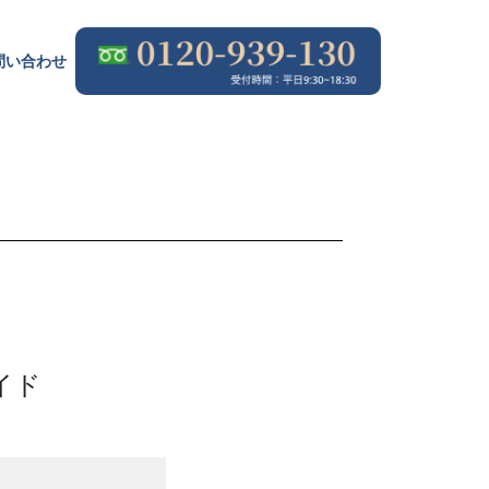
問
い
合
わ
せ
問
い
合
わ
せ
イド