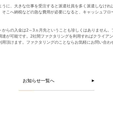
ように、大きな仕事を受注すると派遣社員を多く派遣しなけれ
。そこへ納税などの急な費用が必要になると、キャッシュフロ
トからの入金は2～3ヵ月先ということも珍しくはありません。
調達が可能です。2社間ファクタリングを利用すればクライア
利用頂けます。ファクタリングのことならお気軽にお問い合わ
お
知
ら
せ
一
覧
へ
お
知
ら
せ
一
覧
へ