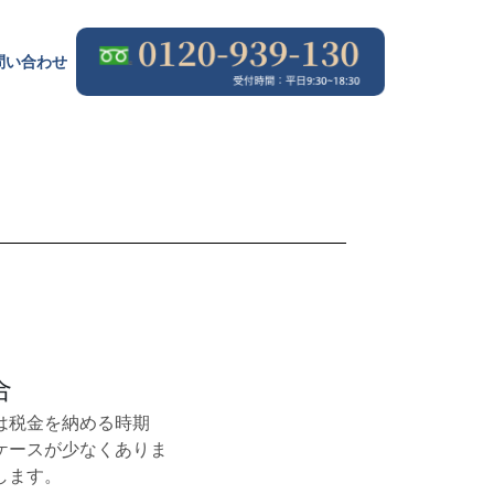
問
い
合
わ
せ
問
い
合
わ
せ
合
は税金を納める時期
ケースが少なくありま
します。