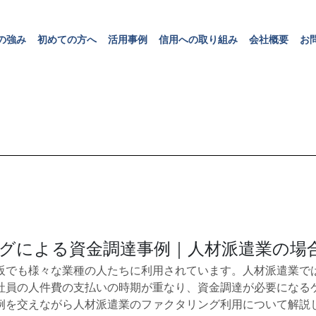
の
強
み
初
め
て
の
方
へ
活
用
事
例
信
用
へ
の
取
り
組
み
会
社
概
要
お
の
強
み
初
め
て
の
方
へ
活
用
事
例
信
用
へ
の
取
り
組
み
会
社
概
要
お
グによる資金調達事例｜人材派遣業の場
阪でも様々な業種の人たちに利用されています。人材派遣業で
社員の人件費の支払いの時期が重なり、資金調達が必要になる
例を交えながら人材派遣業のファクタリング利用について解説