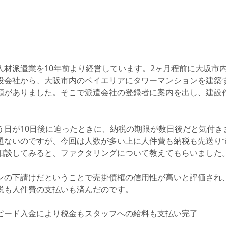
人材派遣業を10年前より経営しています。2ヶ月程前に大坂市
設会社から、大阪市内のベイエリアにタワーマンションを建築
頼がありました。そこで派遣会社の登録者に案内を出し、建設作
う日が10日後に迫ったときに、納税の期限が数日後だと気付き
題ないのですが、今回は人数が多い上に人件費も納税も先送り
相談してみると、ファクタリングについて教えてもらいました
ンの下請けだということで売掛債権の信用性が高いと評価され
税も人件費の支払いも済んだのです。
ピード入金により税金もスタッフへの給料も支払い完了