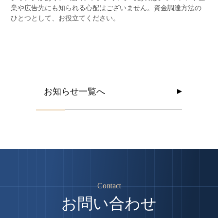
業や広告先にも知られる心配はございません。資金調達方法の
ひとつとして、お役立てください。
お
知
ら
せ
一
覧
へ
お
知
ら
せ
一
覧
へ
Contact
お問い合わせ