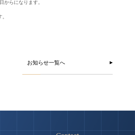
月曜日からになります。
す。
お
知
ら
せ
一
覧
へ
お
知
ら
せ
一
覧
へ