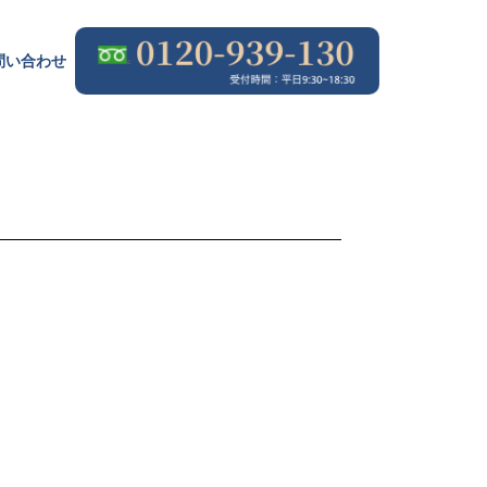
問
い
合
わ
せ
問
い
合
わ
せ