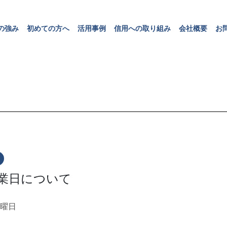
の
強
み
初
め
て
の
方
へ
活
用
事
例
信
用
へ
の
取
り
組
み
会
社
概
要
お
の
強
み
初
め
て
の
方
へ
活
用
事
例
信
用
へ
の
取
り
組
み
会
社
概
要
お
業日について
火曜日