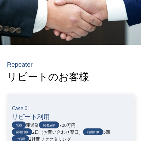
Repeater
リピートのお客様
Case 01.
リピート利用
運送業
700万円
業種
調達金額
2日（お問い合わせ翌日）
5回
調達日数
利用回数
2社間ファクタリング
ご利用