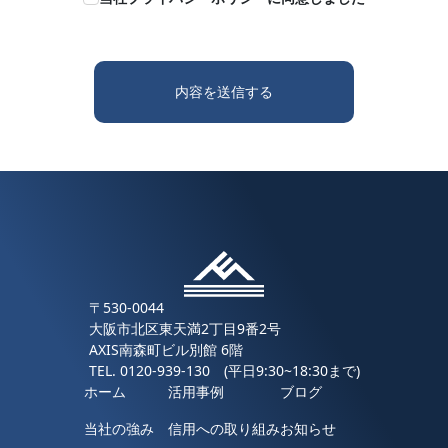
ザーの識別に係る情報、通信サービス上の行動履
歴、その他ユーザーまたはユーザーの端末に関連
して生成または蓄積された情報であって、本ポリ
シーに基づき当社が収集するものを意味するもの
内容を送信する
とします。 本サービスにおいて当社が収集する利
用者情報は、その収集方法に応じて、以下のよう
なものとなります。
(1) ユーザーからご提供いただく情報 本サービス
を利用するために、または本サービスの利用を通
じてユーザーからご提供いただく情報は以下のと
おりです。
・氏名等プロフィールに関する情報
・メールアドレス、電話番号等連絡先に関する情
報
・入力フォームその他当社が定める方法を通じて
〒530-0044
ユーザーが入力または送信する情報
大阪市北区東天満2丁目9番2号
(2) ユーザーが本サービスの利用において、他のサ
AXIS南森町ビル別館 6階
ービスと連携を許可することにより、当該他のサ
TEL.
0120-939-130
(平日9:30~18:30まで)
ービスからご提供いただく情報
ホーム
活用事例
ブログ
ユーザーが、本サービスを利用するにあたり、ソ
当社の強み
信用への取り組み
お知らせ
ーシャルネットワーキングサービス等の他のサー